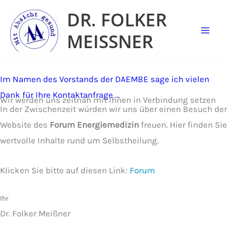
Zum
DR. FOLKER
Inhalt
MEISSNER
springen
Im Namen des Vorstands der DAEMBE sage ich vielen
Dank für Ihre Kontaktanfrage …
Wir werden uns zeitnah mit Ihnen in Verbindung setzen
In der Zwischenzeit würden wir uns über einen Besuch der
Website des
Forum Energiemedizin
freuen. Hier finden Sie
wertvolle Inhalte rund um Selbstheilung.
Klicken Sie bitte auf diesen Link:
Forum
Ihr
Dr. Folker Meißner