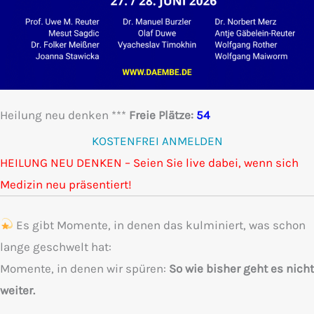
Heilung neu denken ***
Freie Plätze:
54
KOSTENFREI ANMELDEN
(opens in new ta
HEILUNG NEU DENKEN – Seien Sie live dabei, wenn sich
Medizin neu präsentiert!
Es gibt Momente, in denen das kulminiert, was schon
lange geschwelt hat:
Momente, in denen wir spüren:
So wie bisher geht es nicht
weiter.